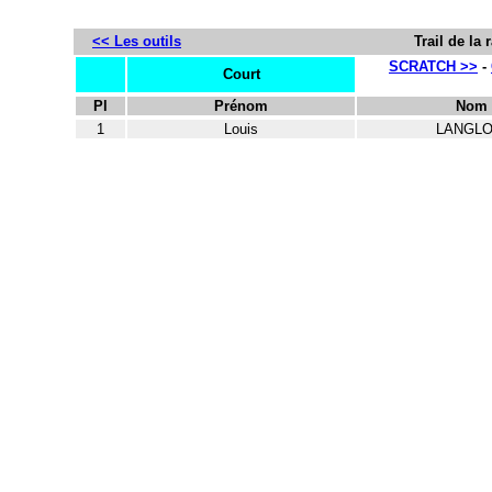
<< Les outils
Trail de la
SCRATCH >>
-
Court
Pl
Prénom
Nom
1
Louis
LANGLO