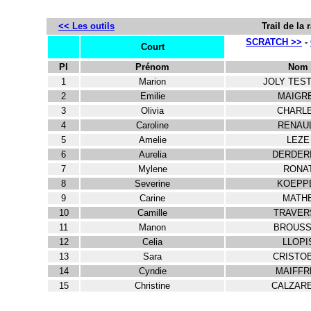
<< Les outils
Trail de la
SCRATCH >>
-
Court
Pl
Prénom
Nom
1
Marion
JOLY TES
2
Emilie
MAIGR
3
Olivia
CHARL
4
Caroline
RENAU
5
Amelie
LEZE
6
Aurelia
DERDER
7
Mylene
RONA
8
Severine
KOEPP
9
Carine
MATH
10
Camille
TRAVER
11
Manon
BROUSS
12
Celia
LLOPI
13
Sara
CRISTO
14
Cyndie
MAIFFR
15
Christine
CALZARE