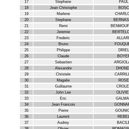
17
Stephane
PAUL
18
Jean Christophe
BOSC
19
Marlene
CHARL
20
Stephane
BERNAS
21
Remi
BENMOUF
22
Jeremie
BERTEL
23
Frederic
ALLAR
24
Bruno
FOUQU
25
Philippe
DRIE
26
Claude
BOYE
27
Sebastien
ARGIOL
28
Alexandre
DHOND
29
Christele
CARRIL
30
Magalie
ROSE
31
Guillaume
CROLE
32
John Lee
OLIVI
33
Eric
GALMA
34
Jean Francois
GONNA
35
Pierre
GOUNI
36
Laurent
REBE
37
Audrey
BACIL
38
Olivier
ROMAGN