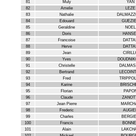
81
Muly
YAN
82
Amelie
LEZE
83
Nathalie
DALMAZZ
84
Edouard
GUEZI
85
Geraldine
NOEL
86
Doris
HANSE
87
Francoise
DATTA
88
Herve
DATTA
89
Jean
CIRILL
90
Yves
DOUDNIK
91
Christelle
DALMAS
92
Bertrand
LECOIN
93
Fred
TRIPPOL
94
Karine
BRISCH
95
Florian
PAPO
96
Claude
ZANOT
97
Jean Pierre
MARCH
98
Frederic
AUGIE
99
Charles
BERGI
100
Francis
BONNE
101
Alain
LAKCH
102
Mickael
BOURG