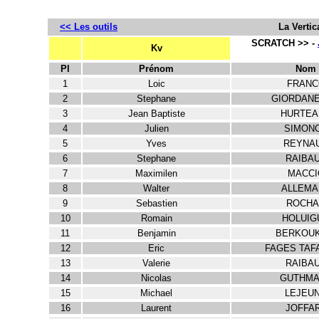
<< Les outils
La Vertic
SCRATCH >> -
Kv
Pl
Prénom
Nom
1
Loic
FRANC
2
Stephane
GIORDAN
3
Jean Baptiste
HURTEA
4
Julien
SIMON
5
Yves
REYNA
6
Stephane
RAIBA
7
Maximilen
MACCI
8
Walter
ALLEMA
9
Sebastien
ROCHA
10
Romain
HOLUIG
11
Benjamin
BERKOUK
12
Eric
FAGES TAF
13
Valerie
RAIBA
14
Nicolas
GUTHMA
15
Michael
LEJEU
16
Laurent
JOFFA