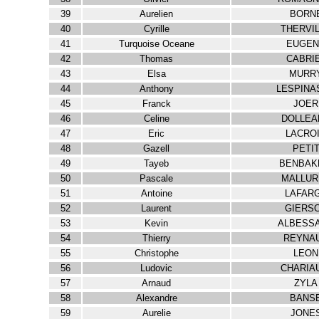
39
Aurelien
BORN
40
Cyrille
THERVI
41
Turquoise Oceane
EUGEN
42
Thomas
CABRI
43
Elsa
MURR
44
Anthony
LESPINA
45
Franck
JOER
46
Celine
DOLLEA
47
Eric
LACRO
48
Gazell
PETI
49
Tayeb
BENBAK
50
Pascale
MALLUR
51
Antoine
LAFAR
52
Laurent
GIERS
53
Kevin
ALBESS
54
Thierry
REYNA
55
Christophe
LEON
56
Ludovic
CHARIA
57
Arnaud
ZYLA
58
Alexandre
BANS
59
Aurelie
JONE