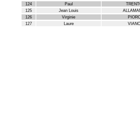
124
Paul
TRENT
125
Jean Louis
ALLAMA
126
Virginie
PIOR
127
Laure
VIAN