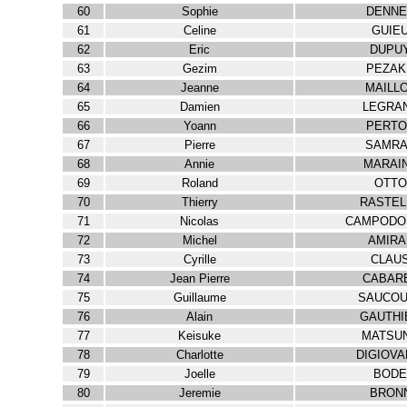
60
Sophie
DENNE
61
Celine
GUIE
62
Eric
DUPU
63
Gezim
PEZAK
64
Jeanne
MAILL
65
Damien
LEGRA
66
Yoann
PERTO
67
Pierre
SAMRA
68
Annie
MARAI
69
Roland
OTTO
70
Thierry
RASTEL
71
Nicolas
CAMPODO
72
Michel
AMIRA
73
Cyrille
CLAU
74
Jean Pierre
CABAR
75
Guillaume
SAUCOU
76
Alain
GAUTHI
77
Keisuke
MATSU
78
Charlotte
DIGIOVA
79
Joelle
BODE
80
Jeremie
BRON