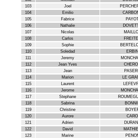
103
Joel
PERCHE
104
Emilio
CARBO
105
Fabrice
PAYO
106
Nathalie
DOVET
107
Nicolas
MAILL
108
Carlos
FREIT
109
Sophie
BERTEL
110
Soledad
ERBI
111
Jeremy
MONCH
112
Jean Yves
CHERO
113
Jean
PASER
114
Marion
LE GRA
115
Laurent
LEFEV
116
Jerome
MONCH
117
Stephane
ROUMEG
118
Sabrina
BONNI
119
Christine
BOYE
120
Aurore
CARO
121
Adrien
DURAN
122
David
MATHI
123
Marine
PENO