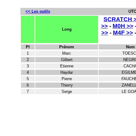
<< Les outils
UTC
SCRATCH 
>>
-
M0H >>
Long
>>
-
M4F >>
Pl
Prénom
Nom
1
Marc
TOESC
2
Gilbert
NEGR
3
Etienne
CACH
4
Haydar
EGILM
5
Pierre
FAUCH
6
Thierry
ZANEL
7
Serge
LE GO