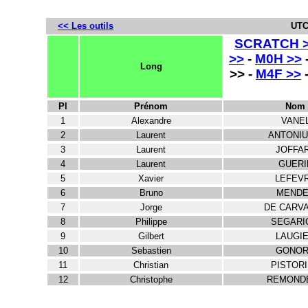
<< Les outils
UTC
SCRATCH 
>>
-
M0H >>
Long
>> -
M4F >>
Pl
Prénom
Nom
1
Alexandre
VANE
2
Laurent
ANTONIU
3
Laurent
JOFFA
4
Laurent
GUERI
5
Xavier
LEFEV
6
Bruno
MENDE
7
Jorge
DE CARV
8
Philippe
SEGARI
9
Gilbert
LAUGI
10
Sebastien
GONO
11
Christian
PISTOR
12
Christophe
REMOND