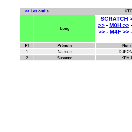
<< Les outils
UTC
SCRATCH 
>>
-
M0H >>
Long
>>
-
M4F >>
Pl
Prénom
Nom
1
Nathalie
DUPON
2
Susanne
KRAU