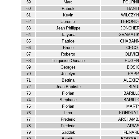
59
Marc
FOURNI
60
Patrick
BANT
61
Kevin
WILCZYN
62
Jerome
LEROND
63
Jean Philippe
JONCHER
64
Tatyana
GRAMATI
65
Patrice
CHABANN
66
Bruno
CECO
67
Roberto
OLIVIE
68
Turquoise Oceane
EUGEN
69
Georges
BOSI
70
Jocelyn
RAPP
71
Bettina
ALEXIE
72
Jean Baptiste
BIAU
73
Florian
BARILL
74
Stephane
BARILL
75
Florian
MART
76
Irina
KONDRAT
77
Frederic
ARCHAMB
78
Frederic
ARIA
79
Saddek
FENARD
80
Brigitte
BOISSEL