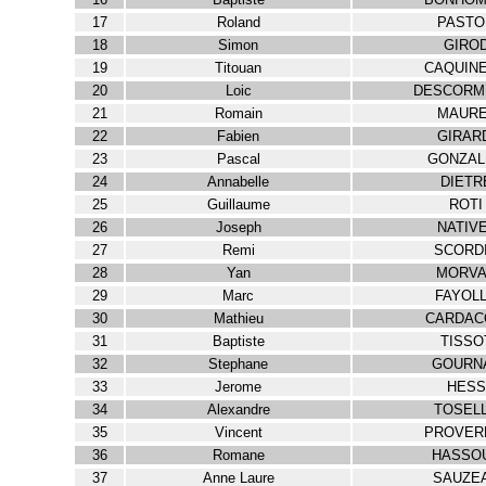
17
Roland
PASTO
18
Simon
GIRO
19
Titouan
CAQUIN
20
Loic
DESCORM
21
Romain
MAURE
22
Fabien
GIRAR
23
Pascal
GONZAL
24
Annabelle
DIETR
25
Guillaume
ROTI
26
Joseph
NATIV
27
Remi
SCORD
28
Yan
MORV
29
Marc
FAYOL
30
Mathieu
CARDAC
31
Baptiste
TISSO
32
Stephane
GOURN
33
Jerome
HESS
34
Alexandre
TOSEL
35
Vincent
PROVER
36
Romane
HASSO
37
Anne Laure
SAUZE