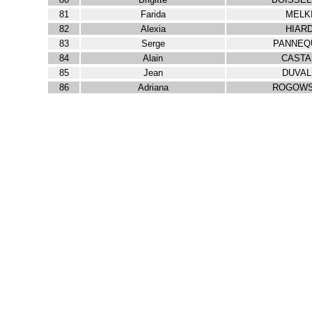
81
Farida
MELK
82
Alexia
HIAR
83
Serge
PANNEQ
84
Alain
CASTA
85
Jean
DUVAL
86
Adriana
ROGOW