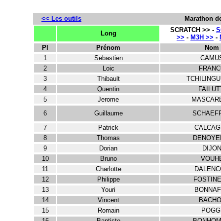
<< Les outils
Marathon de
SCRATCH >> -
S
Long
>>
-
M3H >>
-
Pl
Prénom
Nom
1
Sebastien
CAMU
2
Loic
FRANC
3
Thibault
TCHILINGU
4
Quentin
FAILUT
5
Jerome
MASCARE
6
Guillaume
SCHAEF
7
Patrick
CALCAG
8
Thomas
DENOYE
9
Dorian
DIJO
10
Bruno
VOUH
11
Charlotte
DALENC
12
Philippe
FOSTINE
13
Youri
BONNAF
14
Vincent
BACHO
15
Romain
POGG
16
Baptiste
BONHO