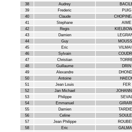
38
Audrey
BACIL
39
Frederic
PUIG
40
Claude
CHOPINE
41
Stephane
AIME
42
Regis
KIELBOW
43
Damien
LEGRA
44
Guy
MOUS
45
Eric
VILMA
46
Sylvain
COUDR
47
Christian
TORR
48
Guillaume
DRIN
49
Alexandre
DHOND
50
Antoine
HAEC
51
Jean Louis
FER
52
Jan Michael
JOHANN
53
Philippe
SEVA
54
Emmanuel
GIRAR
55
Damien
TARDI
56
Celine
SOULE
57
Jean Philippe
ROUBE
58
Eric
GALMA