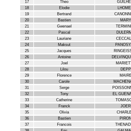
17
Theo
GUILH
18
Elodie
LHOME
19
Bertrand
CANONN
20
Bastien
MAR
21
Gwenael
TERMIN
22
Pascal
DULER
23
Lauriane
CECCAL
24
Maksut
PANOSY
25
Jacques
RINGEIS
26
Antoine
DELVINQU
27
Joel
MARIET
28
Lilou
DEPP
29
Florence
MAIR
30
Carole
MACHEN
31
Serge
POISSON
32
Tony
EL GUEN
33
Catherine
TOMASO
34
Franck
JOER
35
Olivia
CHARL
36
Bastien
PIRO
37
Francois
THENAD
38
Eric
GALMA