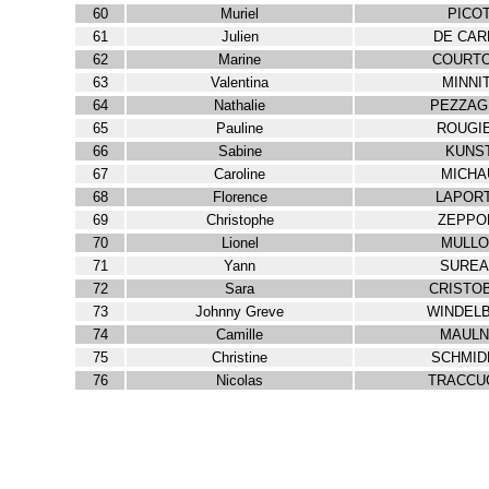
60
Muriel
PICO
61
Julien
DE CAR
62
Marine
COURTO
63
Valentina
MINNIT
64
Nathalie
PEZZAG
65
Pauline
ROUGI
66
Sabine
KUNS
67
Caroline
MICHA
68
Florence
LAPOR
69
Christophe
ZEPPO
70
Lionel
MULLO
71
Yann
SUREA
72
Sara
CRISTO
73
Johnny Greve
WINDEL
74
Camille
MAULN
75
Christine
SCHMID
76
Nicolas
TRACCU