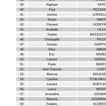
39
Raphael
FAYE
40
Paul
PEZZAG
41
Jerome
LORVEL
42
Simon
AMIO
43
Clement
GODEFR
44
Annibale
LILLU
45
Sophie
MAZZUCOT
46
Christophe
PICO
47
Sylvain
GHIPPO
48
Elise
AMDA
49
Eric
MORE
50
Laurent
GIERS
51
Frank
MARC
52
Jean Francois
CIVE
53
Maxime
ROUSSE
54
Caroline
TCHILINGU
55
Laurent
KOBYLE
56
Louca
MERA
57
Amandine
OSSWA
58
Maxime
GOUDEM
59
Frederic
SCORSO