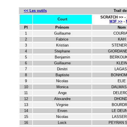
<< Les outils
Trail d
SCRATCH >> -
Court
M3F >>
-
Pl
Prénom
Nom
1
Guillaume
COURI
2
Fabrice
KAH
3
Kristian
STENER
4
Stephane
GIORDAN
5
Benjamin
BERKOUK
6
Guillaume
KLEI
7
Dimitri
LAGAS
8
Baptiste
BONHO
9
Nicolas
ELIE
10
Monica
DALMAS
11
Ange
DELER
12
Alexandre
DHOND
13
Virginie
BOURDR
14
Erven
LE DEU
15
Nicolas
LASSER
16
Loick
PEYRAN 